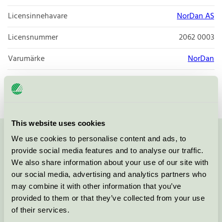
Licensinnehavare
NorDan AS
Licensnummer
2062 0003
Varumärke
NorDan
Licensnummer
2062 0003
This website uses cookies
We use cookies to personalise content and ads, to
Kontakta oss på
08-55 55 24 00
eller via formuläret:
provide social media features and to analyse our traffic.
We also share information about your use of our site with
our social media, advertising and analytics partners who
may combine it with other information that you’ve
Fortsätt
provided to them or that they’ve collected from your use
of their services.