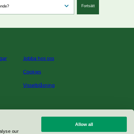
Fortsätt
gar
Jobba hos oss
Cookies
Visselblåsning
Allow all
alyse our