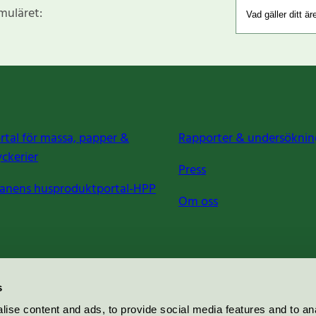
rmuläret:
rtal för massa, papper &
Rapporter & undersöknin
yckerier
Press
anens husproduktportal-HPP
Om oss
s
ise content and ads, to provide social media features and to an