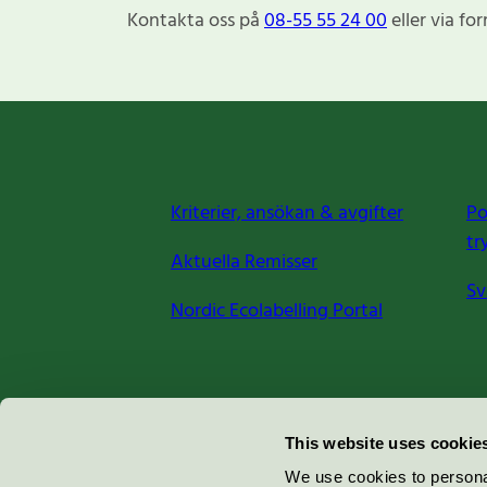
Kontakta oss på
08-55 55 24 00
eller via fo
Kriterier, ansökan & avgifter
Po
tr
Aktuella Remisser
Sv
Nordic Ecolabelling Portal
Miljömärkning Sverige AB
This website uses cookie
Box
38114
We use cookies to personal