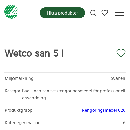
Mina favoriter
Hitta produkter
Wetco san 5 l
Miljömärkning
Svanen
Kategori
Bad - och sanitetsrengöringsmedel för professionell
användning
Produktgrupp
Rengöringsmedel 026
Kriteriegeneration
6