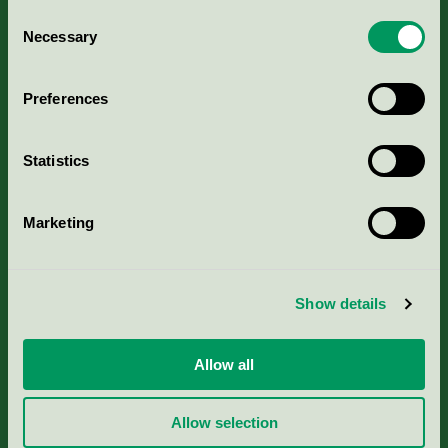
Consent
Necessary
Selection
Kriterier, ansökan & avgifter
Preferences
Aktuella Remisser
Nordic Ecolabelling Portal
Statistics
Portal för massa, papper & tryckerier
Marketing
Svanens husproduktportal-HPP
Show details
Rapporter & undersökningar
Allow all
Press
Allow selection
Om oss