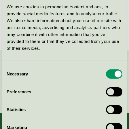
Voniko LR03
We use cookies to personalise content and ads, to
provide social media features and to analyse our traffic.
Svanen / Voniko / Engångsbatteri
We also share information about your use of our site with
our social media, advertising and analytics partners who
may combine it with other information that you’ve
provided to them or that they’ve collected from your use
of their services.
Kontakta oss på
08-55 55 24 00
eller via formuläret:
Consent
Necessary
Selection
Preferences
Fortsätt
Statistics
Marketing