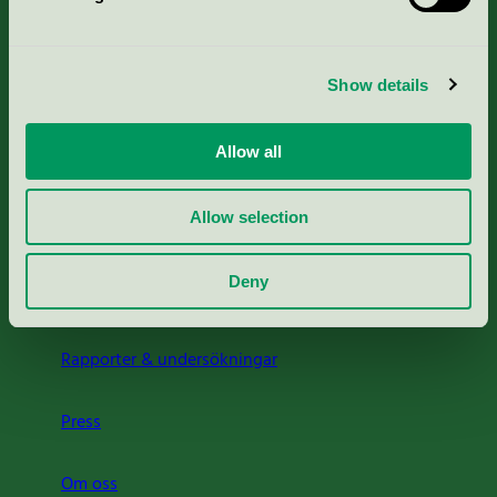
Kriterier, ansökan & avgifter
Show details
Aktuella Remisser
Allow all
Nordic Ecolabelling Portal
Allow selection
Portal för massa, papper & tryckerier
Deny
Svanens husproduktportal-HPP
Rapporter & undersökningar
Press
Om oss