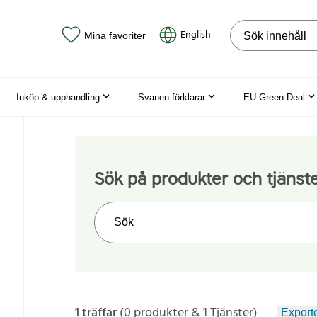
Sök på webbpla
English
Mina favoriter
Inköp & upphandling
Svanen förklarar
EU Green Deal
Sök på produkter och tjänst
Sök på webbplatsen
1 träffar
(0 produkter & 1 Tjänster)
Exporte