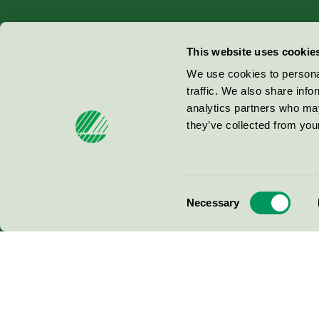
Miljömärkning Sverige AB
This website uses cookie
Box
38114
We use cookies to personal
traffic. We also share info
100 64
Stockholm
analytics partners who may
they’ve collected from your
© 2026
Consent
Necessary
Selection