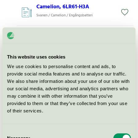
Camelion, 6LR61-H3A
Svanen / Camelion / Engångsbatteri
Camelion, LR6-BP4
Svanen / Camelion / Engångsbatteri
This website uses cookies
Camelion, 6LR61 Ultra (9V)
We use cookies to personalise content and ads, to
provide social media features and to analyse our traffic.
Svanen / Camelion / Engångsbatteri
We also share information about your use of our site with
our social media, advertising and analytics partners who
Camelion, LR6-BP2
may combine it with other information that you’ve
provided to them or that they’ve collected from your use
Svanen / Camelion / Engångsbatteri
of their services.
Camelion, LR14 (C)
Consent
Svanen / Camelion / Engångsbatteri