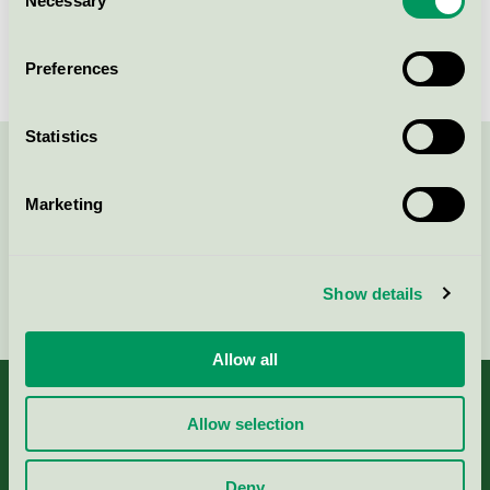
Necessary
Selection
Preferences
Statistics
Kontakta oss på
08-55 55 24 00
eller via formuläret:
Marketing
Show details
Fortsätt
Allow all
Allow selection
Kriterier, ansökan & avgifter
Deny