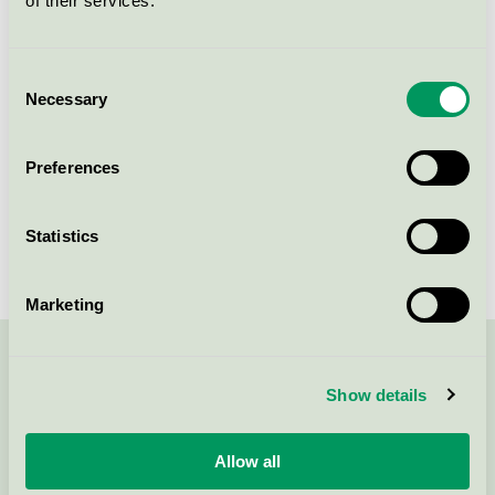
of their services.
AVFETTNING ECO, 5 l
Consent
Svanen / Würth / Avfettningsmedel
Necessary
Selection
Preferences
Visa fler
Statistics
Marketing
Kontakta oss på
08-55 55 24 00
eller via formuläret:
Show details
Allow all
Fortsätt