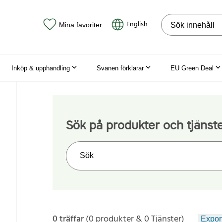
Sök på webbpla
English
Mina favoriter
Inköp & upphandling
Svanen förklarar
EU Green Deal
Sök på produkter och tjänst
Sök på webbplatsen
0 träffar
(0 produkter & 0 Tjänster)
Export