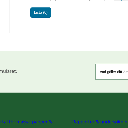
Lista (0)
rmuläret:
rtal för massa, papper &
Rapporter & undersöknin