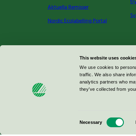
tr
Aktuella Remisser
Sv
Nordic Ecolabelling Portal
Miljömärkning Sverige AB
This website uses cookie
Box
38114
We use cookies to personal
traffic. We also share info
100 64
Stockholm
analytics partners who may
they’ve collected from your
© 2026
Consent
Necessary
Selection