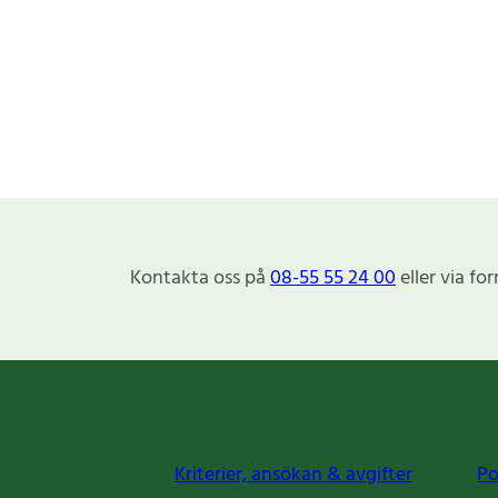
Kontakta oss på
08-55 55 24 00
eller via fo
Kriterier, ansökan & avgifter
Po