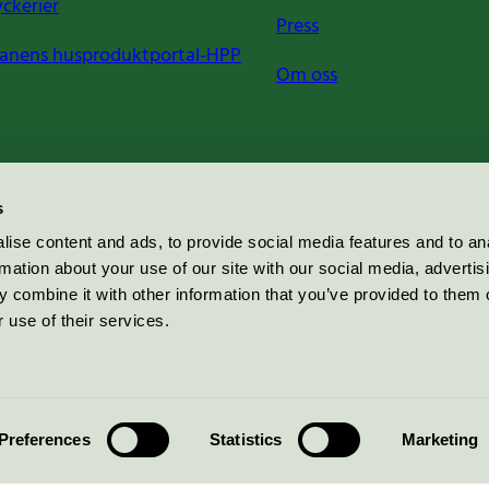
yckerier
Press
anens husproduktportal-HPP
Om oss
s
ise content and ads, to provide social media features and to an
rmation about your use of our site with our social media, advertis
 combine it with other information that you’ve provided to them o
 use of their services.
Preferences
Statistics
Marketing