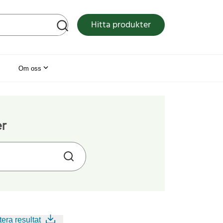
tsen
Hitta produkter
Om oss
er
era resultat