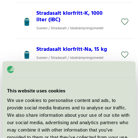
Stradasalt klorfritt-K, 1000
liter (IBC)
Svanen / Stradasalt / Isbekämpningsmedel
Stradasalt klorfritt-Na, 15 kg
Svanen / Stradasalt / Isbekämpningsmedel
Stradasalt klorfritt-Na, 1000 kg
Svanen / Stradasalt / Isbekämpningsmedel
This website uses cookies
We use cookies to personalise content and ads, to
Stradasalt klorfritt-K, 25 liter
provide social media features and to analyse our traffic.
We also share information about your use of our site with
Svanen / Stradasalt / Isbekämpningsmedel
our social media, advertising and analytics partners who
may combine it with other information that you’ve
provided to them or that they’ve collected from your use