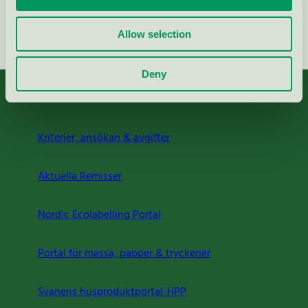
Fortsätt
Allow selection
Deny
Kriterier, ansökan & avgifter
Aktuella Remisser
Nordic Ecolabelling Portal
Portal för massa, papper & tryckerier
Svanens husproduktportal-HPP