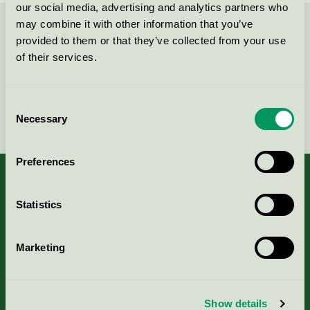
our social media, advertising and analytics partners who
may combine it with other information that you’ve
Kontakta oss på
08-55 55 24 00
eller via formuläret:
provided to them or that they’ve collected from your use
of their services.
Consent
Fortsätt
Necessary
Selection
Preferences
Statistics
Kriterier, ansökan & avgifter
Marketing
Aktuella Remisser
Nordic Ecolabelling Portal
Show details