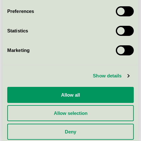
Preferences
Ceramic Tiles BLOCK grey
80x80 rect., floor tile sintered
UGL, 798x798x10
Statistics
EU Ecolabel / RAKO / Hårda golvbeläggningar
(EU Ecolabel)
Marketing
Ceramic Tiles COLOR 2 grey
matt R10/B, floor tile sintered
Show details
GL, 98x98x6
EU Ecolabel / RAKO / Hårda golvbeläggningar
(EU Ecolabel)
Allow all
Allow selection
Visa fler
Deny