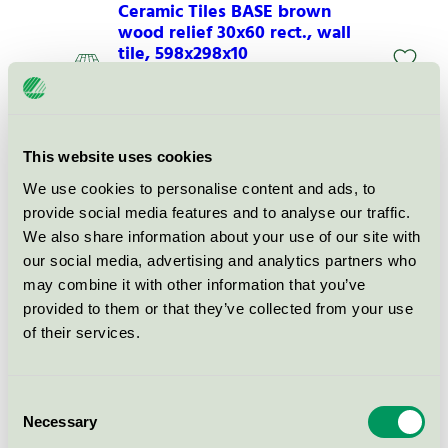
Ceramic Tiles BASE brown
wood relief 30x60 rect., wall
tile, 598x298x10
EU Ecolabel / RAKO / Hårda golvbeläggningar
(EU Ecolabel)
This website uses cookies
Ceramic Tiles TREND grey
skirting pl. 45x8,5, tile
We use cookies to personalise content and ads, to
sintered GL-skirting pl.,
provide social media features and to analyse our traffic.
445x85x8
We also share information about your use of our site with
EU Ecolabel / RAKO / Hårda golvbeläggningar
our social media, advertising and analytics partners who
(EU Ecolabel)
may combine it with other information that you’ve
provided to them or that they’ve collected from your use
of their services.
Ceramic Tiles BLOCK black
60x60 rect., floor tile sintered
UGL, 598x598x10
Consent
EU Ecolabel / RAKO / Hårda golvbeläggningar
Necessary
Selection
(EU Ecolabel)