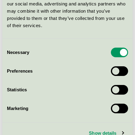
our social media, advertising and analytics partners who
Svanen / LoFric / Urinkateter
may combine it with other information that you’ve
provided to them or that they’ve collected from your use
LoFric Origo Nelaton 40cm
of their services.
ch10
Svanen / LoFric / Urinkateter
Consent
Necessary
Selection
LoFric Origo Tiemann 40cm
ch14
Preferences
Svanen / LoFric / Urinkateter
Statistics
Visa fler
Marketing
Show details