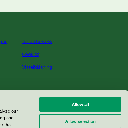
gar
Jobba hos oss
Cookies
Visselblåsning
Allow all
alyse our
ing and
Allow selection
r that