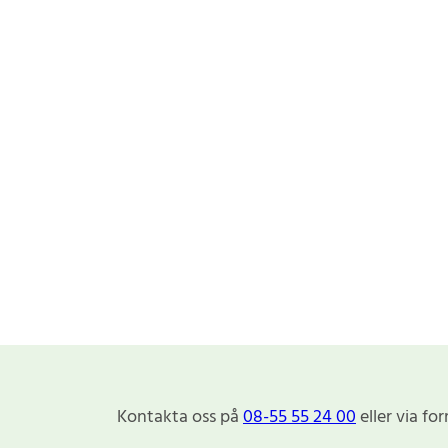
Kontakta oss på
08-55 55 24 00
eller via fo