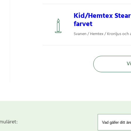
Kid/Hemtex Steari
farvet
Svanen / Hemtex / Kronljus och a
Vi
rmuläret: