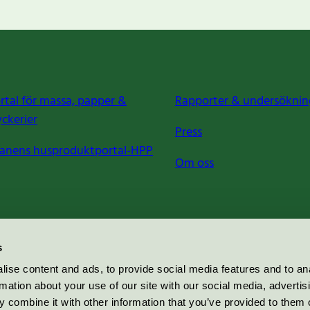
rtal för massa, papper &
Rapporter & undersöknin
yckerier
Press
anens husproduktportal-HPP
Om oss
s
ise content and ads, to provide social media features and to an
rmation about your use of our site with our social media, advertis
 combine it with other information that you’ve provided to them o