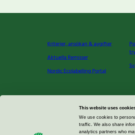
Kriterier, ansökan & avgifter
Po
tr
Aktuella Remisser
Sv
Nordic Ecolabelling Portal
Miljömärkning Sverige AB
This website uses cookie
Box
38114
We use cookies to personal
traffic. We also share info
100 64
Stockholm
analytics partners who may