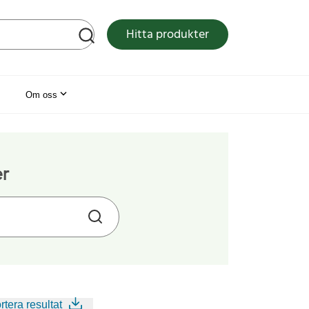
tsen
Hitta produkter
Om oss
er
tera resultat