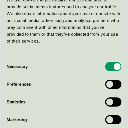
MAXI Tealight Hansa from
provide social media features and to analyse our traffic.
Nature 9 h 6 pcs PC
We also share information about your use of our site with
Svanen / Hansa / Värmeljus och andra ljus i
our social media, advertising and analytics partners who
behållare
may combine it with other information that you’ve
provided to them or that they’ve collected from your use
Värmerljus HANSA from
of their services.
Nature 6 h 50 st.
Svanen / Hansa / Värmeljus och andra ljus i
behållare
Consent
Necessary
Selection
Tealight KOTIKULTA 8 h 50
Preferences
pcs PC, Tealight Hansa Natural
8h PC 50 pcs
Svanen / Hansa / Värmeljus och andra ljus i
Statistics
behållare
Marketing