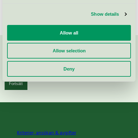
Show details
Allow all
Kontakta oss på
08-55 55 24 00
eller via formuläret:
Allow selection
Deny
Fortsätt
Kriterier, ansökan & avgifter