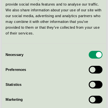
Svanen / HAY / Blockljus och klotljus
provide social media features and to analyse our traffic.
We also share information about your use of our site with
our social media, advertising and analytics partners who
HAY - Square Candle - 2,2x24
cm. - 24 pcs. - Ultramarine
may combine it with other information that you’ve
provided to them or that they’ve collected from your use
Svanen / HAY / Blockljus och klotljus
of their services.
HAY - Square Candle - 2,2x24
cm. - 24 pcs. - Pale Pink
Consent
Necessary
Selection
Svanen / HAY / Blockljus och klotljus
Preferences
HAY - Hexagon Candle - 2,2x24
cm. - 24 pcs. - Eggshell
Statistics
Svanen / HAY / Blockljus och klotljus
Marketing
Visa fler