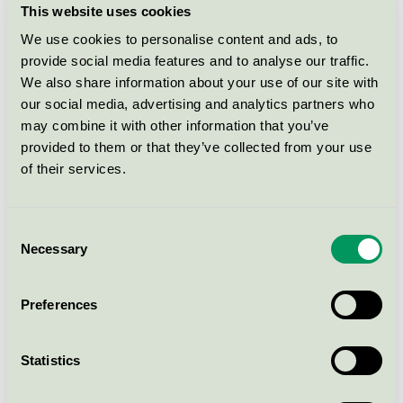
This website uses cookies
Svanen / Foma / Avfettningsmedel
We use cookies to personalise content and ads, to
provide social media features and to analyse our traffic.
F34 Foma Micro Degreaser
We also share information about your use of our site with
Plus, 5 l
our social media, advertising and analytics partners who
Svanen / Foma / Avfettningsmedel
may combine it with other information that you’ve
provided to them or that they’ve collected from your use
of their services.
F22 Foma Degreaser, 200 l
Svanen / Foma / Avfettningsmedel
Consent
Necessary
Selection
F22 Foma Degreaser, 25 l
Svanen / Foma / Avfettningsmedel
Preferences
F34 Foma Micro Degreaser
Statistics
Plus, 200 l
Svanen / Foma / Avfettningsmedel