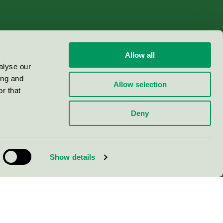
Allow all
alyse our
ing and
Allow selection
r that
Deny
Show details