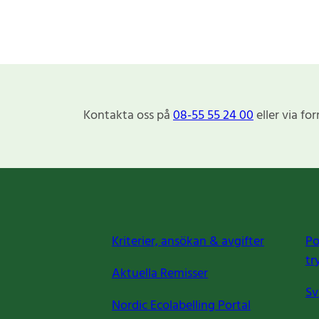
Kontakta oss på
08-55 55 24 00
eller via fo
Kriterier, ansökan & avgifter
Po
tr
Aktuella Remisser
Sv
Nordic Ecolabelling Portal