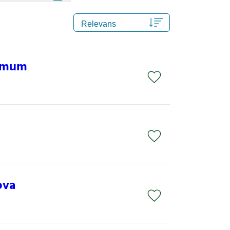
ximum
ova