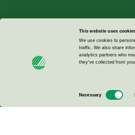
Miljömärkning Sverige AB
This website uses cookie
Box
38114
We use cookies to personal
traffic. We also share info
100 64
Stockholm
analytics partners who may
they’ve collected from your
© 2026
Consent
Necessary
Selection