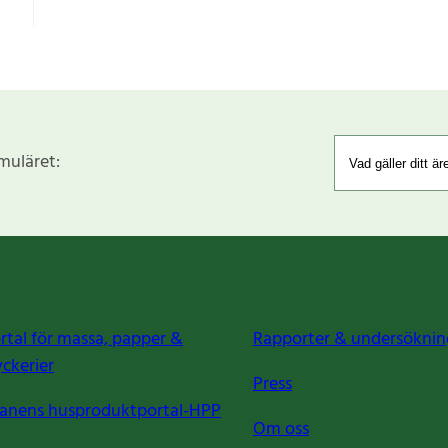
rmuläret:
rtal för massa, papper &
Rapporter & undersöknin
yckerier
Press
anens husproduktportal-HPP
Om oss