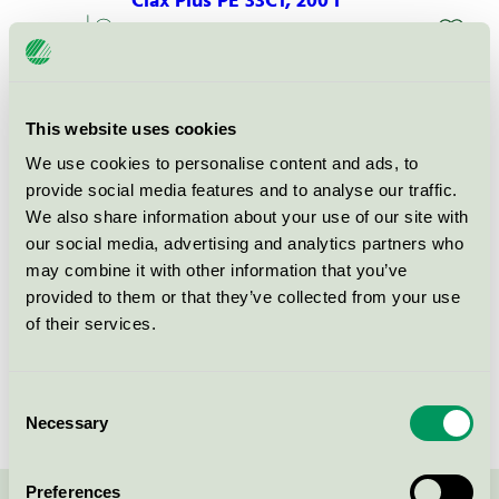
Clax Plus PE 33C1, 200 l
Svanen / Clax / Tvättmedel för professionellt
bruk
Clax Soft Sensitive Pur-Eco
This website uses cookies
52A1, 20 l
We use cookies to personalise content and ads, to
Svanen / Clax / Tvättmedel för professionellt
provide social media features and to analyse our traffic.
bruk
We also share information about your use of our site with
our social media, advertising and analytics partners who
may combine it with other information that you’ve
Clax Plus PE 33C1, 20 l
provided to them or that they’ve collected from your use
Svanen / Clax / Tvättmedel för professionellt
of their services.
bruk
Consent
Necessary
Selection
Preferences