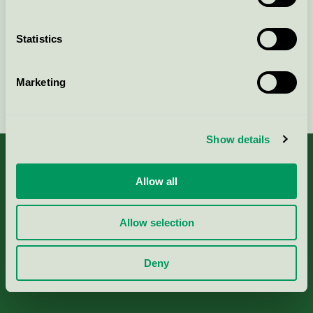
Kontakta oss på
08-55 55 24 00
eller via formuläret:
Statistics
Marketing
Fortsätt
Show details
Allow all
Kriterier, ansökan & avgifter
Allow selection
Aktuella Remisser
Deny
Nordic Ecolabelling Portal