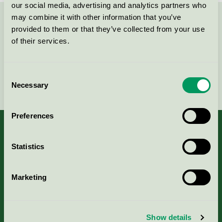
our social media, advertising and analytics partners who
may combine it with other information that you’ve
Kontakta oss på
08-55 55 24 00
eller via formuläret:
provided to them or that they’ve collected from your use
of their services.
Consent
Fortsätt
Necessary
Selection
Preferences
Statistics
Kriterier, ansökan & avgifter
Marketing
Aktuella Remisser
Nordic Ecolabelling Portal
Show details