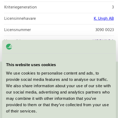
Kriteriegeneration
3
Licensinnehavare
K. Ungh AB
Licensnummer
3090 0023
Varumärke
VIDE VILDA
This website uses cookies
We use cookies to personalise content and ads, to
Kontakta oss på
08-55 55 24 00
eller via formuläret:
provide social media features and to analyse our traffic.
We also share information about your use of our site with
our social media, advertising and analytics partners who
may combine it with other information that you’ve
Fortsätt
provided to them or that they’ve collected from your use
of their services.