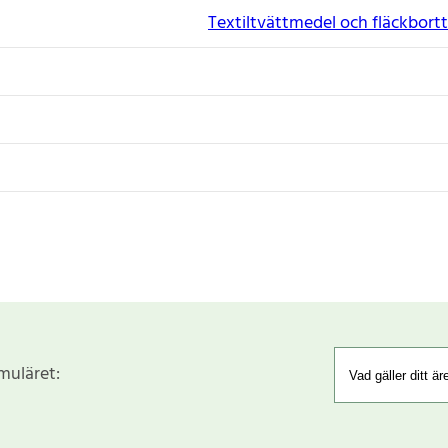
Textiltvättmedel och fläckbor
rmuläret: