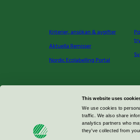
Kriterier, ansökan & avgifter
Po
tr
Aktuella Remisser
Sv
Nordic Ecolabelling Portal
Miljömärkning Sverige AB
This website uses cookie
Box
38114
We use cookies to personal
traffic. We also share info
100 64
Stockholm
analytics partners who may
they’ve collected from your