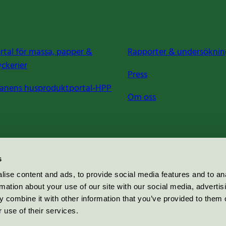
rtal för massa, papper &
Rapporter & undersöknin
yckerier
Press
anens husproduktportal-HPP
Om oss
s
ise content and ads, to provide social media features and to an
rmation about your use of our site with our social media, advertis
 combine it with other information that you’ve provided to them o
 use of their services.