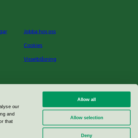
gar
Jobba hos oss
Cookies
Visselblåsning
Allow all
alyse our
ing and
Allow selection
r that
Deny