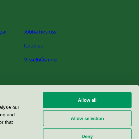
gar
Jobba hos oss
Cookies
Visselblåsning
Allow all
alyse our
ing and
Allow selection
r that
Deny