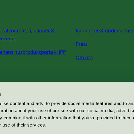
rtal för massa, papper &
Rapporter & undersöknin
yckerier
Press
anens husproduktportal-HPP
Om oss
s
ise content and ads, to provide social media features and to an
rmation about your use of our site with our social media, advertis
 combine it with other information that you’ve provided to them o
 use of their services.