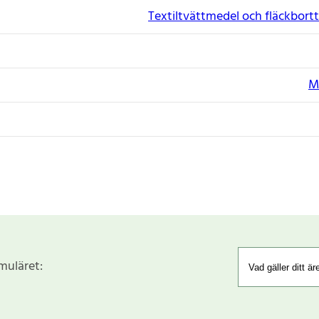
Textiltvättmedel och fläckbor
M
rmuläret: