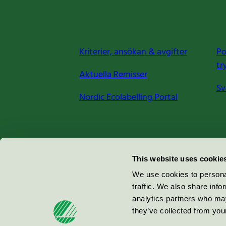
Kriterier, ansökan & avgifter
Po
tr
Aktuella Remisser
Sv
Nordic Ecolabelling Portal
Miljömärkning Sverige AB
This website uses cookie
Box
38114
We use cookies to personal
traffic. We also share info
100 64
Stockholm
analytics partners who may
they’ve collected from your