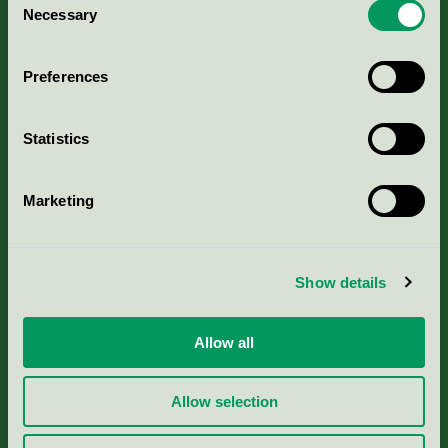
Kriterier, ansökan & avgifter
Necessary
Selection
Aktuella Remisser
Preferences
Nordic Ecolabelling Portal
Statistics
Portal för massa, papper & tryckerier
Marketing
Svanens husproduktportal-HPP
Show details
Rapporter & undersökningar
Press
Allow all
Om oss
Allow selection