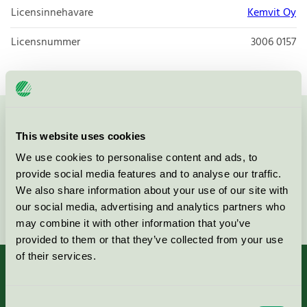
Licensinnehavare
Kemvit Oy
Licensnummer
3006 0157
Kontakta oss på
08-55 55 24 00
eller via formuläret:
This website uses cookies
We use cookies to personalise content and ads, to
provide social media features and to analyse our traffic.
We also share information about your use of our site with
Fortsätt
our social media, advertising and analytics partners who
may combine it with other information that you’ve
provided to them or that they’ve collected from your use
of their services.
Consent