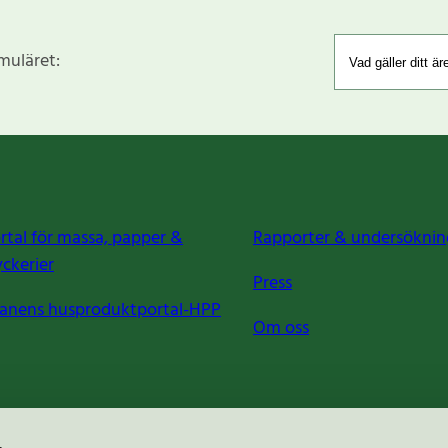
rmuläret:
rtal för massa, papper &
Rapporter & undersöknin
yckerier
Press
anens husproduktportal-HPP
Om oss