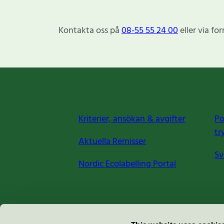
Kontakta oss på
08-55 55 24 00
eller via fo
Kriterier, ansökan & avgifter
Po
tr
Aktuella Remisser
Sv
Nordic Ecolabelling Portal
Miljömärkning Sverige AB