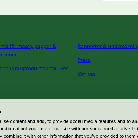
rtal för massa, papper &
Rapporter & undersöknin
yckerier
Press
anens husproduktportal-HPP
Om oss
s
ise content and ads, to provide social media features and to an
rmation about your use of our site with our social media, advertis
 combine it with other information that you’ve provided to them o