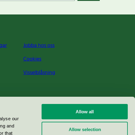
gar
Jobba hos oss
Cookies
Visselblåsning
Allow all
alyse our
ing and
Allow selection
r that