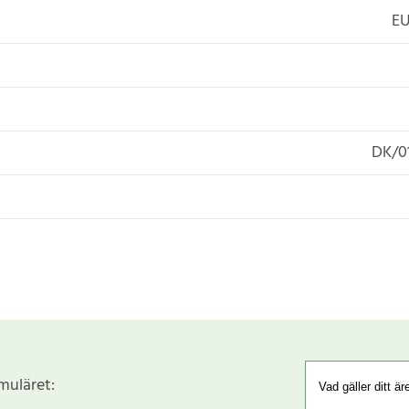
EU
DK/0
rmuläret: