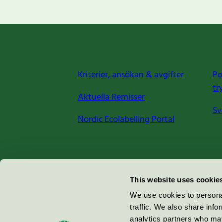
Kriterier, ansökan & avgifter
Po
tr
Aktuella Remisser
Sv
Nordic Ecolabelling Portal
Miljömärkning Sverige AB
This website uses cookie
Box
38114
We use cookies to personal
traffic. We also share info
100 64
Stockholm
analytics partners who may