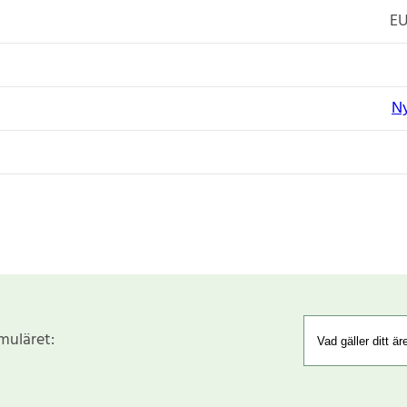
EU
N
rmuläret: