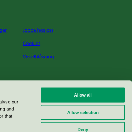
gar
Jobba hos oss
Cookies
Visselblåsning
Allow all
alyse our
ing and
Allow selection
r that
Deny