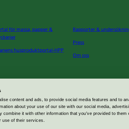
rtal för massa, papper &
Rapporter & undersöknin
yckerier
Press
anens husproduktportal-HPP
Om oss
s
ise content and ads, to provide social media features and to an
rmation about your use of our site with our social media, advertis
 combine it with other information that you’ve provided to them o
 use of their services.