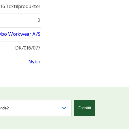
16 Textilprodukter
2
ybo Workwear A/S
DK/016/077
Nybo
Fortsätt