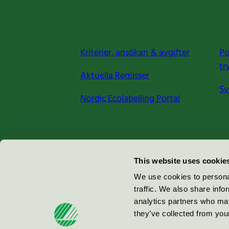
Kriterier, ansökan & avgifter
Po
tr
Aktuella Remisser
Sv
Nordic Ecolabelling Portal
Miljömärkning Sverige AB
This website uses cookie
Box
38114
We use cookies to personal
traffic. We also share info
100 64
Stockholm
analytics partners who may
they’ve collected from your