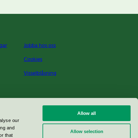
gar
Jobba hos oss
Cookies
Visselblåsning
Allow all
alyse our
ing and
Allow selection
r that