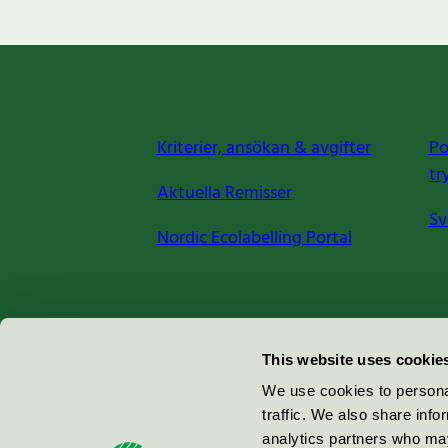
Kriterier, ansökan & avgifter
Po
tr
Aktuella Remisser
Sv
Nordic Ecolabelling Portal
Miljömärkning Sverige AB
This website uses cookie
Box
38114
We use cookies to personal
traffic. We also share info
100 64
Stockholm
analytics partners who may