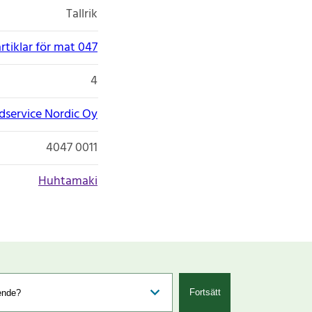
Tallrik
tiklar för mat 047
4
service Nordic Oy
4047 0011
Huhtamaki
Fortsätt