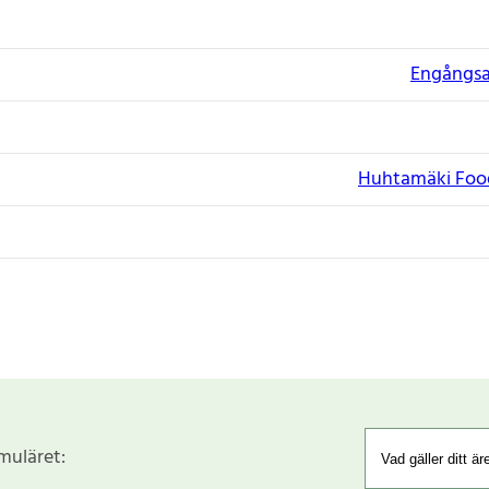
Engångsar
Huhtamäki Food
rmuläret: