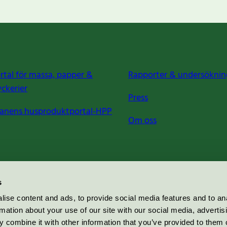
rtal för massa, papper &
Rapporter & undersöknin
yckerier
Press
anens husproduktportal-HPP
Om oss
s
ise content and ads, to provide social media features and to an
rmation about your use of our site with our social media, advertis
 combine it with other information that you’ve provided to them o