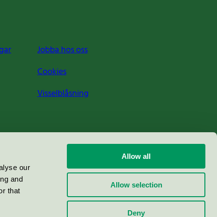
gar
Jobba hos oss
Cookies
Visselblåsning
Allow all
alyse our
ing and
Allow selection
r that
Deny