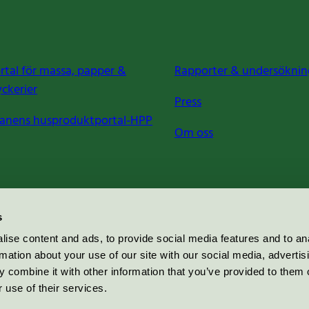
rtal för massa, papper &
Rapporter & undersöknin
yckerier
Press
anens husproduktportal-HPP
Om oss
s
ise content and ads, to provide social media features and to an
rmation about your use of our site with our social media, advertis
 combine it with other information that you’ve provided to them o
 use of their services.