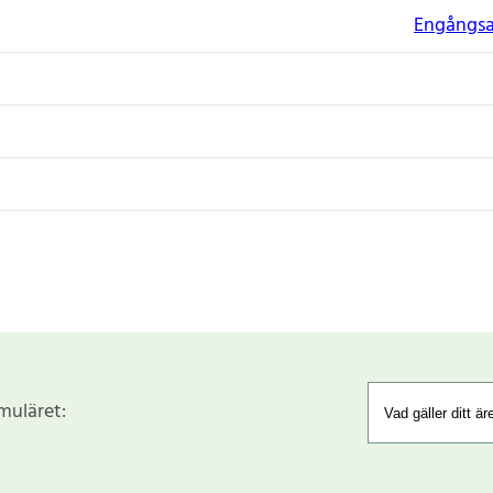
Engångsar
rmuläret: