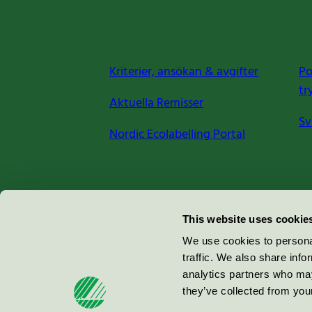
Kriterier, ansökan & avgifter
Po
tr
Aktuella Remisser
Sv
Nordic Ecolabelling Portal
Miljömärkning Sverige AB
This website uses cookie
Box
38114
We use cookies to personal
traffic. We also share info
100 64
Stockholm
analytics partners who may
they’ve collected from your