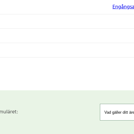
Engångsar
rmuläret: