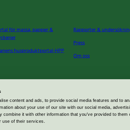
rtal för massa, papper &
Rapporter & undersöknin
yckerier
Press
anens husproduktportal-HPP
Om oss
s
ise content and ads, to provide social media features and to an
rmation about your use of our site with our social media, advertis
 combine it with other information that you’ve provided to them o
 use of their services.