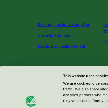
Kriterier, ansökan & avgifter
Po
tr
Aktuella Remisser
Sv
Nordic Ecolabelling Portal
Miljömärkning Sverige AB
This website uses cookie
Box
38114
We use cookies to personal
traffic. We also share info
100 64
Stockholm
analytics partners who may
they’ve collected from your