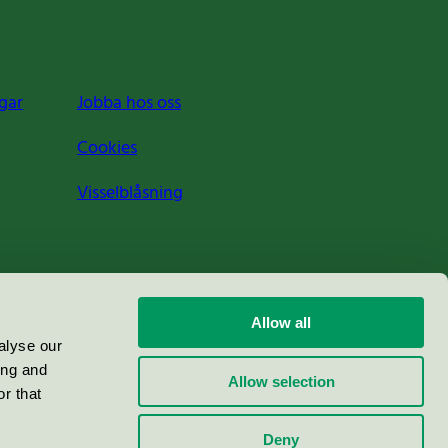
gar
Jobba hos oss
Cookies
Visselblåsning
Allow all
alyse our
ing and
Allow selection
r that
Deny