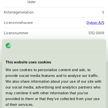
läder
Kriteriegeneration
5
Licensinnehavare
Dykon A/S
Licensnummer
5112 0009
Varumärke
Ringsted Dun
This website uses cookies
We use cookies to personalise content and ads, to
Kontakta oss på
08-55 55 24 00
eller via formuläret:
provide social media features and to analyse our traffic.
We also share information about your use of our site with
our social media, advertising and analytics partners who
may combine it with other information that you’ve
provided to them or that they’ve collected from your use
Fortsätt
of their services.