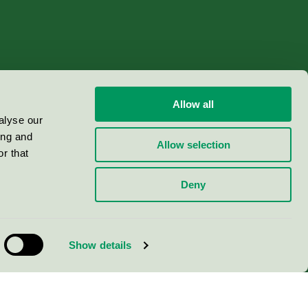
Allow all
alyse our
ing and
Allow selection
r that
Deny
Show details