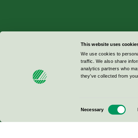
Miljömärkning Sverige AB
This website uses cookie
Box
38114
We use cookies to personal
traffic. We also share info
100 64
Stockholm
analytics partners who may
they’ve collected from your
© 2026
Consent
Necessary
Selection