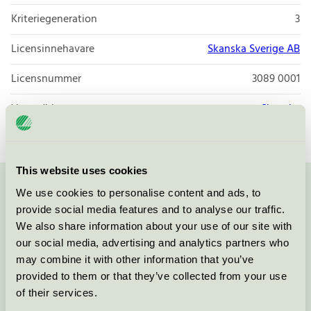
Kriteriegeneration
3
Licensinnehavare
Skanska Sverige AB
Licensnummer
3089 0001
Varumärke
Skanska
This website uses cookies
We use cookies to personalise content and ads, to
Kontakta oss på
08-55 55 24 00
eller via formuläret:
provide social media features and to analyse our traffic.
We also share information about your use of our site with
our social media, advertising and analytics partners who
may combine it with other information that you’ve
Fortsätt
provided to them or that they’ve collected from your use
of their services.