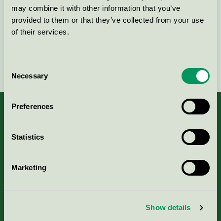
Kontakta oss på
08-55 55 24 00
eller via formuläret:
may combine it with other information that you’ve
provided to them or that they’ve collected from your use
of their services.
Fortsätt
Consent
Necessary
Selection
Preferences
Statistics
Kriterier, ansökan & avgifter
Aktuella Remisser
Marketing
Nordic Ecolabelling Portal
Show details