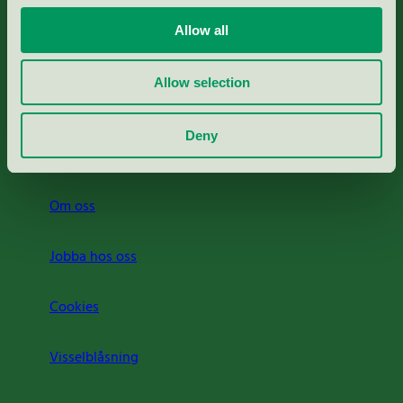
Portal för massa, papper & tryckerier
Allow all
Svanens husproduktportal-HPP
Allow selection
Rapporter & undersökningar
Deny
Press
Om oss
Jobba hos oss
Cookies
Visselblåsning