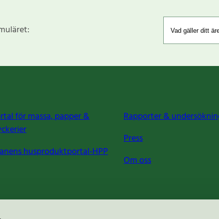
rmuläret:
rtal för massa, papper &
Rapporter & undersöknin
yckerier
Press
anens husproduktportal-HPP
Om oss