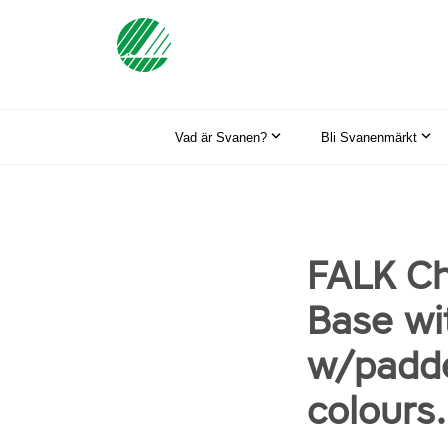
Vad är Svanen?
Bli Svanenmärkt
FALK Ch
Base wi
w/padde
colours