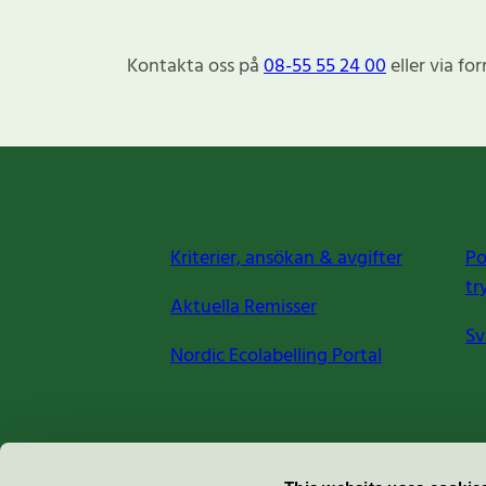
Kontakta oss på
08-55 55 24 00
eller via fo
Kriterier, ansökan & avgifter
Po
tr
Aktuella Remisser
Sv
Nordic Ecolabelling Portal
Miljömärkning Sverige AB