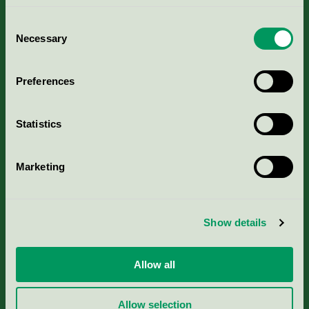
Consent
Necessary
Selection
Kriterier, ansökan & avgifter
Preferences
Aktuella Remisser
Statistics
Nordic Ecolabelling Portal
Marketing
Portal för massa, papper & tryckerier
Svanens husproduktportal-HPP
Show details
Rapporter & undersökningar
Allow all
Press
Allow selection