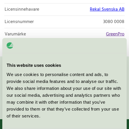
Licensinnehavare
Rekal Svenska AB
Licensnummer
3080 0008
Varumärke
GreenPro
This website uses cookies
Kontakta oss på
08-55 55 24 00
eller via formuläret:
We use cookies to personalise content and ads, to
provide social media features and to analyse our traffic.
We also share information about your use of our site with
our social media, advertising and analytics partners who
may combine it with other information that you’ve
Fortsätt
provided to them or that they’ve collected from your use
of their services.