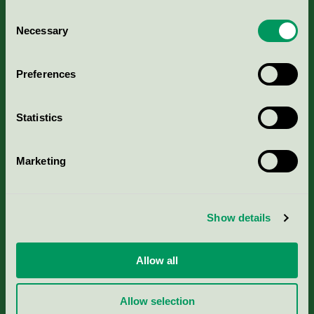
Consent
Necessary
Selection
Kriterier, ansökan & avgifter
Preferences
Aktuella Remisser
Statistics
Nordic Ecolabelling Portal
Marketing
Portal för massa, papper & tryckerier
Svanens husproduktportal-HPP
Show details
Rapporter & undersökningar
Allow all
Press
Allow selection