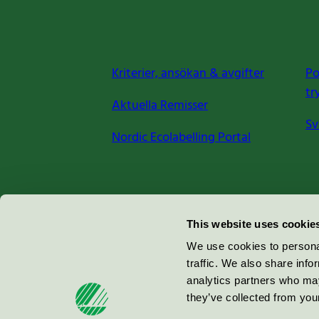
Kriterier, ansökan & avgifter
Po
tr
Aktuella Remisser
Sv
Nordic Ecolabelling Portal
Miljömärkning Sverige AB
This website uses cookie
Box
38114
We use cookies to personal
traffic. We also share info
100 64
Stockholm
analytics partners who may
they’ve collected from your