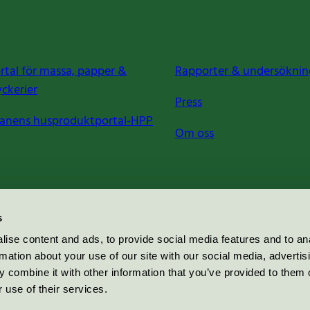
rtal för massa, papper &
Rapporter & undersöknin
yckerier
Press
anens husproduktportal-HPP
Om oss
s
ise content and ads, to provide social media features and to an
rmation about your use of our site with our social media, advertis
 combine it with other information that you’ve provided to them o
 use of their services.