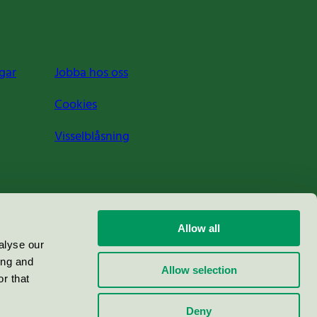
gar
Jobba hos oss
Cookies
Visselblåsning
Allow all
alyse our
ing and
Allow selection
r that
Deny