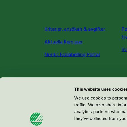
Kriterier, ansökan & avgifter
Po
tr
Aktuella Remisser
Sv
Nordic Ecolabelling Portal
Miljömärkning Sverige AB
This website uses cookie
Box
38114
We use cookies to personal
traffic. We also share info
100 64
Stockholm
analytics partners who may
they’ve collected from your