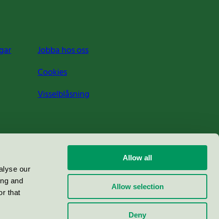
gar
Jobba hos oss
Cookies
Visselblåsning
Allow all
alyse our
ing and
Allow selection
r that
Deny