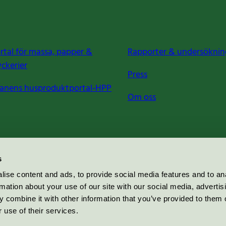
rtal för massa, papper &
Rapporter & undersöknin
yckerier
Press
anens husproduktportal-HPP
Om oss
s
ise content and ads, to provide social media features and to an
rmation about your use of our site with our social media, advertis
 combine it with other information that you’ve provided to them o
 use of their services.