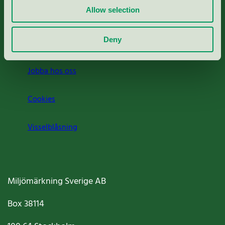
Allow selection
Press
Deny
Om oss
Jobba hos oss
Cookies
Visselblåsning
Miljömärkning Sverige AB
Box
38114