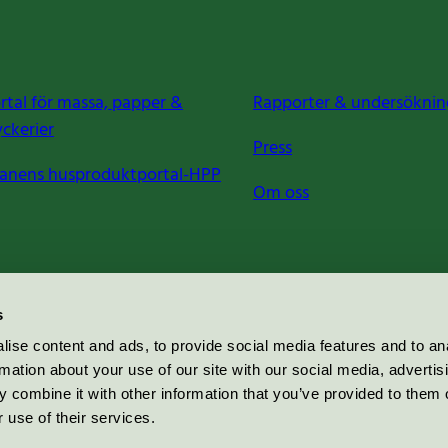
rtal för massa, papper &
Rapporter & undersöknin
yckerier
Press
anens husproduktportal-HPP
Om oss
s
ise content and ads, to provide social media features and to an
rmation about your use of our site with our social media, advertis
 combine it with other information that you’ve provided to them o
 use of their services.