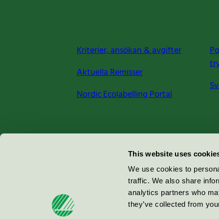
Kriterier, ansökan & avgifter
Po
tr
Aktuella Remisser
Sv
Nordic Ecolabelling Portal
Miljömärkning Sverige AB
This website uses cookie
Box
38114
We use cookies to personal
traffic. We also share info
100 64
Stockholm
analytics partners who may
they’ve collected from your