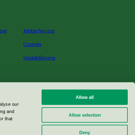
gar
Jobba hos oss
Cookies
Visselblåsning
Allow all
alyse our
ing and
Allow selection
r that
Deny