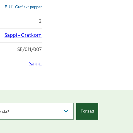
EU11 Grafiskt papper
2
Sappi - Gratkorn
SE/011/007
Sappi
Fortsätt