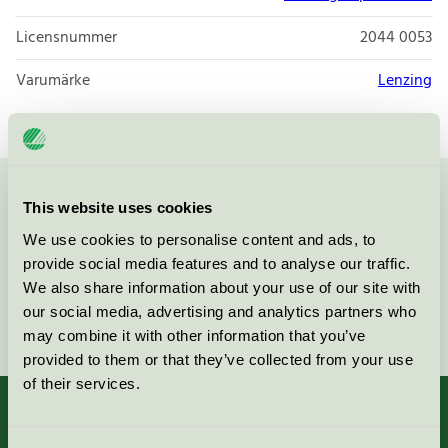
Licensnummer
2044 0053
Varumärke
Lenzing
Kontakta oss på
08-55 55 24 00
eller via formuläret:
This website uses cookies
We use cookies to personalise content and ads, to
provide social media features and to analyse our traffic.
We also share information about your use of our site with
our social media, advertising and analytics partners who
Fortsätt
may combine it with other information that you’ve
provided to them or that they’ve collected from your use
of their services.