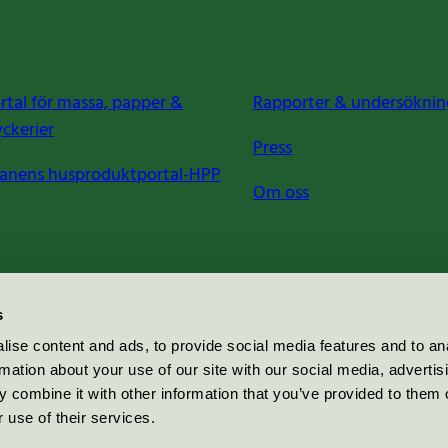
rtal för massa, papper &
Rapporter & undersöknin
yckerier
Press
anens husproduktportal-HPP
Om oss
s
ise content and ads, to provide social media features and to an
rmation about your use of our site with our social media, advertis
 combine it with other information that you’ve provided to them o
 use of their services.