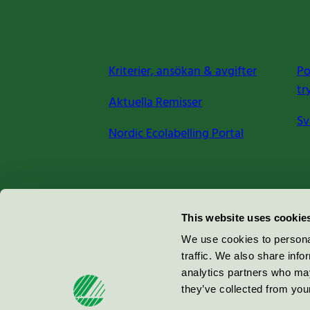
Kriterier, ansökan & avgifter
Po
tr
Aktuella Remisser
Sv
Nordic Ecolabelling Portal
Miljömärkning Sverige AB
This website uses cookie
Box
38114
We use cookies to personal
traffic. We also share info
100 64
Stockholm
analytics partners who may
they’ve collected from your