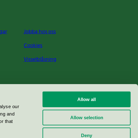
gar
Jobba hos oss
Cookies
Visselblåsning
Allow all
alyse our
ing and
Allow selection
r that
Deny