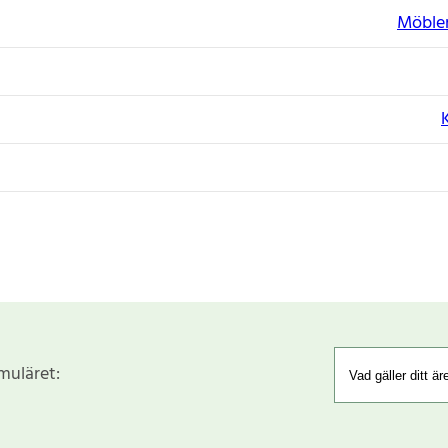
Möbler
rmuläret: