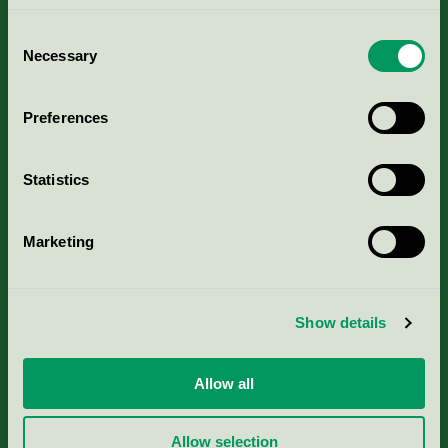
Consent
Necessary
Selection
Kriterier, ansökan & avgifter
Preferences
Aktuella Remisser
Statistics
Nordic Ecolabelling Portal
Marketing
Portal för massa, papper & tryckerier
Svanens husproduktportal-HPP
Show details
Rapporter & undersökningar
Allow all
Press
Allow selection