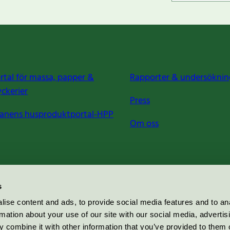
rtal för massa, papper &
Rapporter & undersöknin
yckerier
Press
anens husproduktportal-HPP
Om oss
s
ise content and ads, to provide social media features and to an
rmation about your use of our site with our social media, advertis
 combine it with other information that you’ve provided to them o