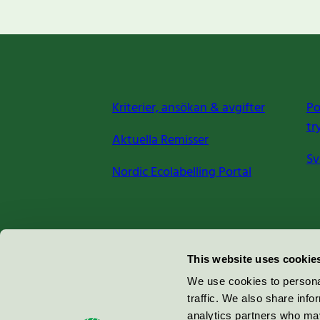
Kriterier, ansökan & avgifter
Po
tr
Aktuella Remisser
Sv
Nordic Ecolabelling Portal
Miljömärkning Sverige AB
This website uses cookie
Box
38114
We use cookies to personal
traffic. We also share info
100 64
Stockholm
analytics partners who may