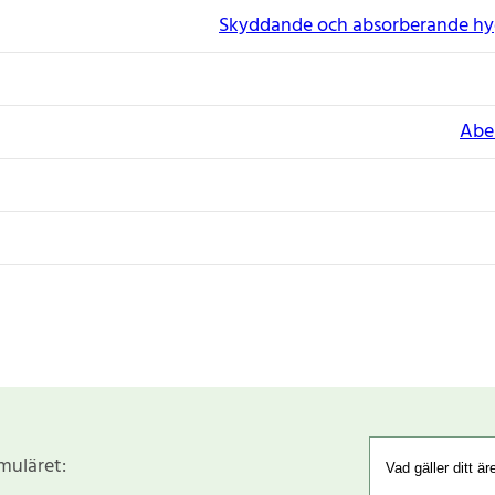
Skyddande och absorberande hy
Abe
rmuläret: