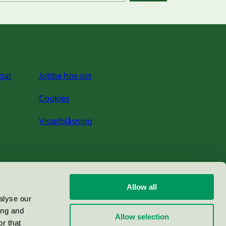
gar
Jobba hos oss
Cookies
Visselblåsning
Allow all
alyse our
ing and
Allow selection
r that