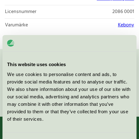
Licensnummer
2086 0001
Varumärke
Kebony
Kontakta oss på
08-55 55 24 00
eller via formuläret:
This website uses cookies
We use cookies to personalise content and ads, to
provide social media features and to analyse our traffic.
We also share information about your use of our site with
our social media, advertising and analytics partners who
Fortsätt
may combine it with other information that you’ve
provided to them or that they’ve collected from your use
of their services.