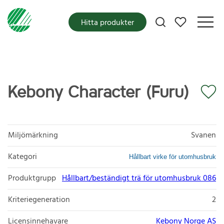
Mina favoriter
Hitta produkter
Kebony Character (Furu)
Miljömärkning
Svanen
Kategori
Hållbart virke för utomhusbruk
Produktgrupp
Hållbart/beständigt trä för utomhusbruk 086
Kriteriegeneration
2
Licensinnehavare
Kebony Norge AS