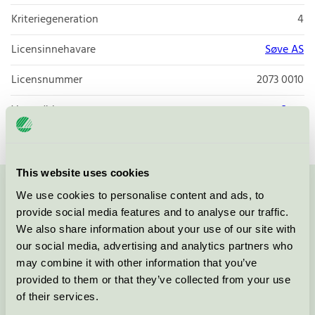
Kriteriegeneration
4
Licensinnehavare
Søve AS
Licensnummer
2073 0010
Varumärke
Søve
This website uses cookies
We use cookies to personalise content and ads, to
Kontakta oss på
08-55 55 24 00
eller via formuläret:
provide social media features and to analyse our traffic.
We also share information about your use of our site with
our social media, advertising and analytics partners who
may combine it with other information that you’ve
Fortsätt
provided to them or that they’ve collected from your use
of their services.