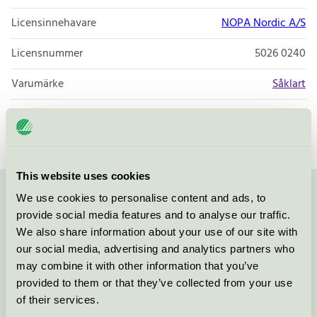
Licensinnehavare
NOPA Nordic A/S
Licensnummer
5026 0240
Varumärke
Såklart
Licensnummer
5026 0192
This website uses cookies
We use cookies to personalise content and ads, to
Kontakta oss på
08-55 55 24 00
eller via formuläret:
provide social media features and to analyse our traffic.
We also share information about your use of our site with
our social media, advertising and analytics partners who
may combine it with other information that you’ve
Fortsätt
provided to them or that they’ve collected from your use
of their services.