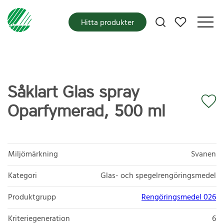
Mina favoriter
Hitta produkter
Såklart Glas spray
Oparfymerad, 500 ml
Miljömärkning
Svanen
Kategori
Glas- och spegelrengöringsmedel
Produktgrupp
Rengöringsmedel 026
Kriteriegeneration
6