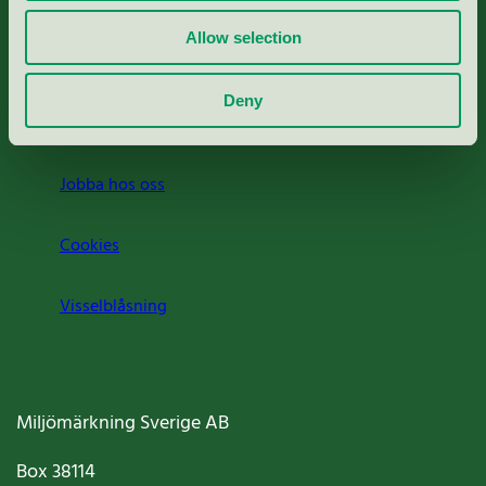
Rapporter & undersökningar
Allow selection
Press
Deny
Om oss
Jobba hos oss
Cookies
Visselblåsning
Miljömärkning Sverige AB
Box
38114