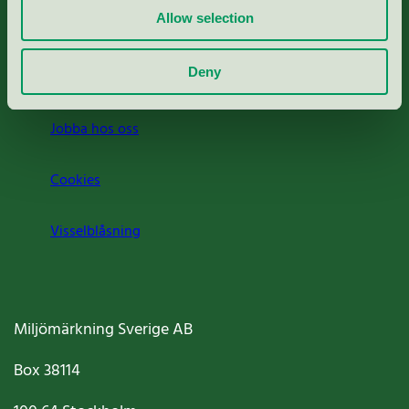
Allow selection
Press
Deny
Om oss
Jobba hos oss
Cookies
Visselblåsning
Miljömärkning Sverige AB
Box
38114