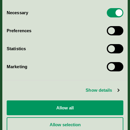
Consent
Necessary
Selection
Kriterier, ansökan & avgifter
Preferences
Aktuella Remisser
Statistics
Nordic Ecolabelling Portal
Marketing
Portal för massa, papper & tryckerier
Svanens husproduktportal-HPP
Show details
Rapporter & undersökningar
Allow all
Press
Allow selection