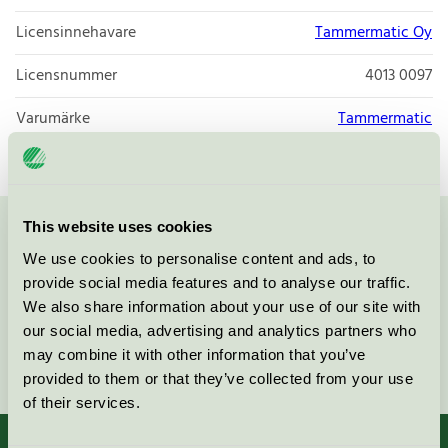
Licensinnehavare
Tammermatic Oy
Licensnummer
4013 0097
Varumärke
Tammermatic
This website uses cookies
Kontakta oss på
08-55 55 24 00
eller via formuläret:
We use cookies to personalise content and ads, to
provide social media features and to analyse our traffic.
We also share information about your use of our site with
our social media, advertising and analytics partners who
may combine it with other information that you’ve
Fortsätt
provided to them or that they’ve collected from your use
of their services.